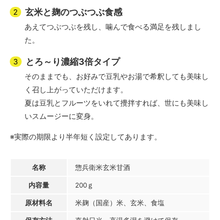
玄米と麹のつぶつぶ食感
あえてつぶつぶを残し、噛んで食べる満足を残しまし
た。
とろ～り濃縮3倍タイプ
そのままでも、お好みで豆乳やお湯で希釈しても美味し
く召し上がっていただけます。
夏は豆乳とフルーツをいれて攪拌すれば、世にも美味し
いスムージーに変身。
※実際の期限より半年短く設定してあります。
名称
惣兵衛米玄米甘酒
内容量
200ｇ
原材料名
米麹（国産）米、玄米、食塩