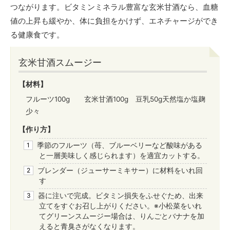
つながります。ビタミンミネラル豊富な玄米甘酒なら、血糖
値の上昇も緩やか、体に負担をかけず、エネチャージができ
る健康食です。
玄米甘酒スムージー
【材料】
フルーツ100g 玄米甘酒100g 豆乳50g天然塩か塩麹
少々
【作り方】
季節のフルーツ（苺、ブルーベリーなど酸味がある
と一層美味しく感じられます）を適宜カットする。
ブレンダー（ジューサーミキサー）に材料をいれ回
す
器に注いで完成。ビタミン損失をふせぐため、出来
立てをすぐお召し上がりください。※小松菜をいれ
てグリーンスムージー場合は、りんごとバナナを加
えると青臭さがなくなります。