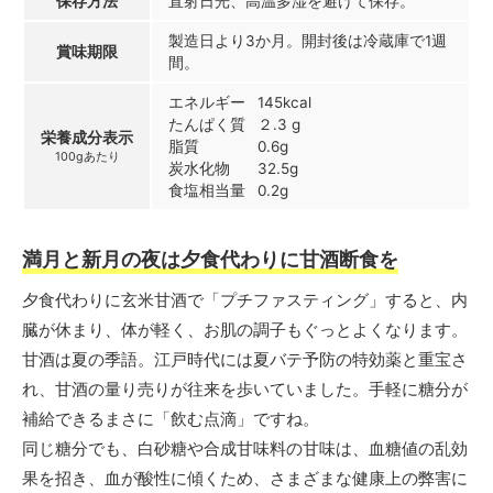
保存方法
直射日光、高温多湿を避けて保存。
製造日より3か月。開封後は冷蔵庫で1週
賞味期限
間。
エネルギー
145kcal
たんぱく質
２.3 g
栄養成分表示
脂質
0.6g
100gあたり
炭水化物
32.5g
食塩相当量
0.2g
満月と新月の夜は夕食代わりに甘酒断食を
夕食代わりに玄米甘酒で「プチファスティング」すると、内
臓が休まり、体が軽く、お肌の調子もぐっとよくなります。
甘酒は夏の季語。江戸時代には夏バテ予防の特効薬と重宝さ
れ、甘酒の量り売りが往来を歩いていました。手軽に糖分が
補給できるまさに「飲む点滴」ですね。
同じ糖分でも、白砂糖や合成甘味料の甘味は、血糖値の乱効
果を招き、血が酸性に傾くため、さまざまな健康上の弊害に