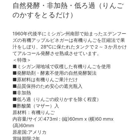
自然発酵・非加熱・低ろ過（りんご
のかすをとるだけ）
1960年代後半にミシガン州南部で始まったエデンフー
ズの有機アップルビネガーは有機りんごを圧縮法で果
汁をしぼり、28℃に保たれたタンクで２～３か月かけ
てアルコール発酵させ熟成させています。
＜特徴＞
■ミシガン湖地域で収穫した有機りんごを使用
■発酵助剤・酵素不使用の自然発酵製法
■原材料は有機りんご果汁だけ
■品質保持のため安心の遮光瓶入
■非加熱
■低ろ過（りんごの絞りかすを除く程度）
■酢酸菌（マザー）入
原材料：有機りんご
内容量/サイズ:473ml : (縦)60mm x (横)60 mmx
(高)60mm
原産国:アメリカ
賞味期限:2年